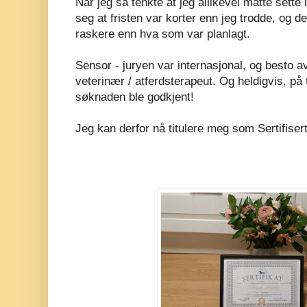
Når jeg så tenkte at jeg allikevel måtte sett
seg at fristen var korter enn jeg trodde, og de
raskere enn hva som var planlagt.
Sensor - juryen var internasjonal, og besto a
veterinær / atferdsterapeut. Og heldigvis, på 
søknaden ble godkjent!
Jeg kan derfor nå titulere meg som Sertifiser