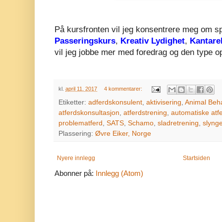
På kursfronten vil jeg konsentrere meg om s
Passeringskurs
,
Kreativ Lydighet
,
Kantare
vil jeg jobbe mer med foredrag og den type o
kl.
april 11, 2017
4 kommentarer:
Etiketter:
adferdskonsulent
,
aktivisering
,
Animal Beha
atferdskonsultasjon
,
atferdstrening
,
automatiske atf
problematferd
,
SATS
,
Schamo
,
sladretrening
,
slynge
Plassering:
Øvre Eiker, Norge
Nyere innlegg
Startsiden
Abonner på:
Innlegg (Atom)