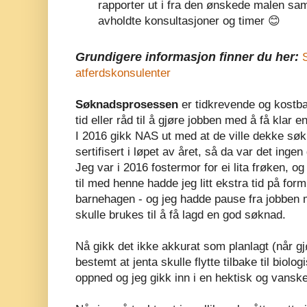
rapporter ut i fra den ønskede malen s
avholdte konsultasjoner og timer 😊
Grundigere informasjon finner du her:
atferdskonsulenter
Søknadsprosessen
er tidkrevende og kostba
tid eller råd til å gjøre jobben med å få klar 
I 2016 gikk NAS ut med at de ville dekke sø
sertifisert i løpet av året, så da var det ingen
Jeg var i 2016 fostermor for ei lita frøken, og
til med henne hadde jeg litt ekstra tid på for
barnehagen - og jeg hadde pause fra jobben
skulle brukes til å få lagd en god søknad.
Nå gikk det ikke akkurat som planlagt (når gjø
bestemt at jenta skulle flytte tilbake til biolo
oppned og jeg gikk inn i en hektisk og vanske