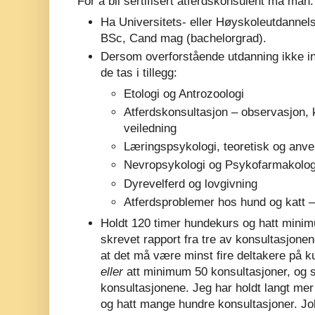
For å bli sertifisert atferdskonsulent må man:
Ha Universitets- eller Høyskoleutdannel
BSc, Cand mag (bachelorgrad).
Dersom overforstående utdanning ikke in
de tas i tillegg:
Etologi og Antrozoologi
Atferdskonsultasjon – observasjon, 
veiledning
Læringspsykologi, teoretisk og anve
Nevropsykologi og Psykofarmakolog
Dyrevelferd og lovgivning
Atferdsproblemer hos hund og katt –
Holdt 120 timer hundekurs og hatt minim
skrevet rapport fra tre av konsultasjone
at det må være minst fire deltakere på k
eller
att minimum 50 konsultasjoner, og sk
konsultasjonene. Jeg har holdt langt me
og hatt mange hundre konsultasjoner. Jo