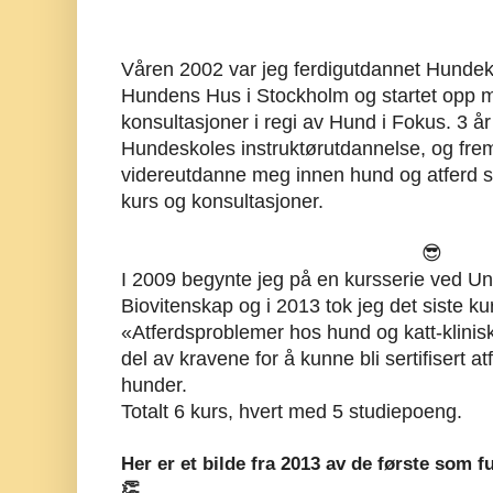
Vå
ren 2002 var jeg ferdigutdannet Hunde
Hundens Hus i Stockholm og startet opp 
konsultasjoner i regi av Hund i Fokus. 3 år
Hundeskoles instruktørutdannelse, og frem t
videreutdanne meg innen hund og atferd s
kurs og konsultasjoner.
😎
I 2009 begynte jeg på
en kursserie ved Uni
Biovitenskap og i
2013 tok jeg det siste ku
«Atferdsproblemer hos hund og katt-klinis
del av kravene for å kunne bli sertifisert 
hunder.
Totalt 6 kurs, hvert med 5 studiepoeng.
Her er et bilde fra 2013 av de første som f
👏