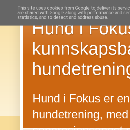
This site uses cookies from Google to deliver its servi
are shared with Google along with performance and secu
statistics, and to detect and address abuse.
Hund i Foku
kunnskapsba
hundetrenin
Hund i Fokus er en f
hundetrening, med 