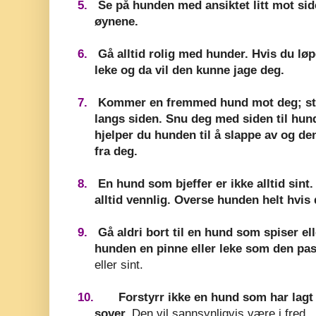
5.
Se på hunden med ansiktet litt mot siden.
øynene.
6.
Gå alltid rolig med hunder. Hvis du løpe
leke og da vil den kunne jage deg.
7.
Kommer en fremmed hund mot deg; stå 
langs siden. Snu deg med siden til hun
hjelper du hunden til å slappe av og de
fra deg.
8.
En hund som bjeffer er ikke alltid sint
alltid vennlig. Overse hunden helt hvis d
9.
Gå aldri bort til en hund som spiser elle
hunden en pinne eller leke som den pa
eller sint.
10.
Forstyrr ikke en hund som har lagt s
sover.
Den vil sannsynligvis være i fred.