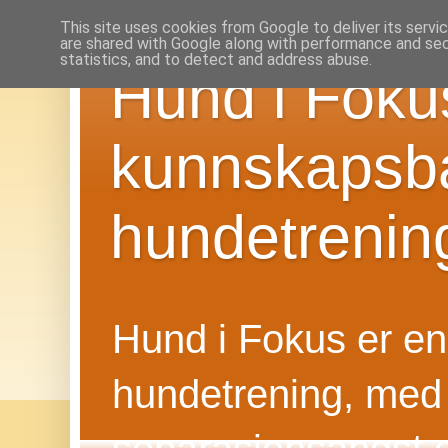
This site uses cookies from Google to deliver its servi
are shared with Google along with performance and secu
statistics, and to detect and address abuse.
Hund i Foku
kunnskapsba
hundetrenin
Hund i Fokus er en f
hundetrening, med 