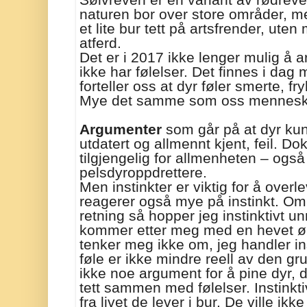
naturen bor over store områder, me
et lite bur tett på artsfrender, uten 
atferd.
Det er i 2017 ikke lenger mulig å 
ikke har følelser. Det finnes i dag
forteller oss at dyr føler smerte, fry
Mye det samme som oss mennesk
Argumenter
som går på at dyr ku
utdatert og allmennt kjent, feil. Do
tilgjengelig for allmenheten – også 
pelsdyroppdrettere.
Men instinkter er viktig for å over
reagerer også mye på instinkt. Om e
retning så hopper jeg instinktivt
kommer etter meg med en hevet øks
tenker meg ikke om, jeg handler ins
føle er ikke mindre reell av den gru
ikke noe argument for å pine dyr, 
tett sammen med følelser. Instinktiv
fra livet de lever i bur. De ville i