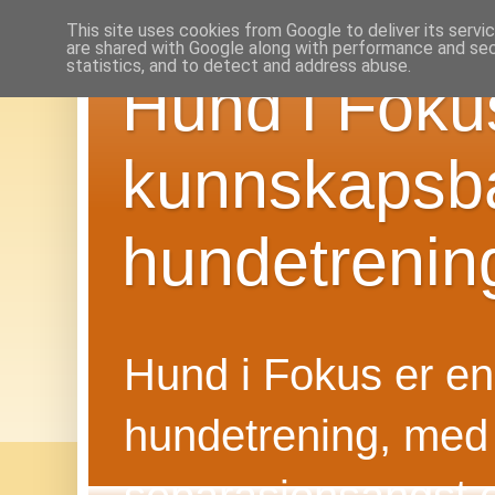
This site uses cookies from Google to deliver its servi
are shared with Google along with performance and secu
statistics, and to detect and address abuse.
Hund i Foku
kunnskapsba
hundetrenin
Hund i Fokus er en f
hundetrening, med 