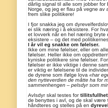
dårlig signal til alle som jobber for
Norge, og jeg er flau på vegne av 
frem slike politikere!
I fjor snakka jeg om dyrevelferdsl
ei slik næring i å eksistere. For h
et lovverk når en hel næring bryte
eksistere – og det med politikerne
I år vil eg snakke om følelser.
Ikke om mine følelser, eller om al
følelser. Heller ikke om oppdrettern
kyniske politikere sine følelser. 
følelser er ikke viktige i denne 
er viktig er følelsene til de individ
de dyrene som ifølge lova
«har eg
den nytteverdien de måtte ha for 
sammenhengen – pelsdyr som min
Avlsdyr skal testes for
tillitsfullhet
de benyttes i avl, og de skal være
håndteres og stelles på en
dyreve