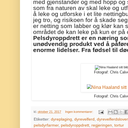
med gjenstander og med hopp og s
som fra naturen av skal leke og utf
å leke og utforske i et lite netting
jeg tro, og risikoen for å skade seg
er netting som labber og klør kan s
området de kan leke på kun er på 
Pelsdyroppdrett er en næring som
unødvendig produkt ved å påføre
enorme lidelser. Fra fødsel til d
Fotograf: Chris Calv
Fotograf: Chris Calv
kl.
oktober 21, 2017
Ingen kommentarer:
Etiketter:
dyreplaging
,
dyrevelferd
,
dyrevelferdslove
pelsdyrfarmer
,
pelsdyroppdrett
,
regjeringen
,
tortur