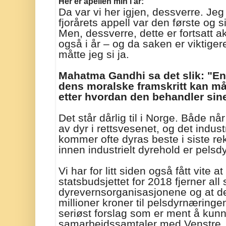
Her er apellen min i år:
Da var vi her igjen, dessverre. Je
fjorårets appell var den første og si
Men, dessverre, dette er fortsatt ak
også i år – og da saken er viktige
måtte jeg si ja.
Mahatma Gandhi sa det slik: "En
dens moralske framskritt kan må
etter hvordan den behandler sin
Det står dårlig til i Norge. Både nå
av dyr i rettsvesenet, og det indust
kommer ofte dyras beste i siste re
innen industrielt dyrehold er pels
Vi har for litt siden også fått vite at
statsbudsjettet for 2018 fjerner all s
dyrevernsorganisasjonene og at de 
millioner kroner til pelsdyrnæringen
seriøst forslag som er ment å kunn
samarbeidssamtaler med Venstre. 