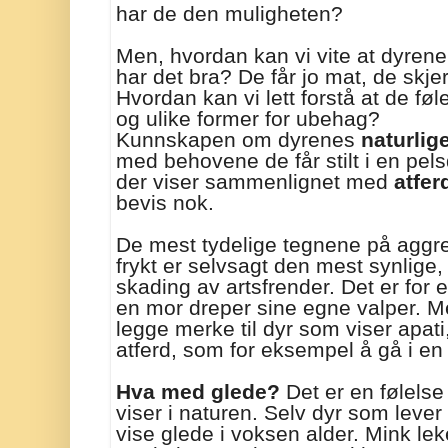
har de den muligheten?
Men, hvordan kan vi vite at dyren
har det bra? De får jo mat, de skj
Hvordan kan vi lett forstå at de føl
og ulike former for ubehag?
Kunnskapen om dyrenes
naturlig
med behovene de får stilt i en pel
der viser sammenlignet med
atfer
bevis nok.
De mest tydelige tegnene på aggre
frykt er selvsagt den mest synlige
skading av artsfrender. Det er for 
en mor dreper sine egne valper. Men
legge merke til dyr som viser apati,
atferd, som for eksempel å gå i en 
Hva med glede?
Det er en følels
viser i naturen. Selv dyr som leve
vise glede i voksen alder. Mink lek