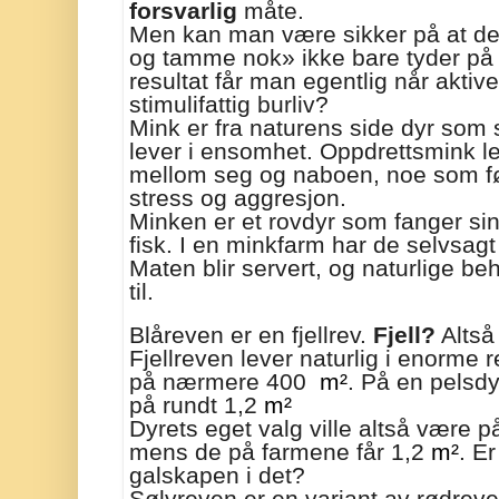
forsvarlig
måte.
Men kan man være sikker på at det d
og tamme nok» ikke bare tyder p
resultat får man egentlig når aktive 
stimulifattig burliv?
Mink er fra naturens side dyr som 
lever i ensomhet. Oppdrettsmink le
mellom seg og naboen, noe som fører
stress og aggresjon.
Minken er et rovdyr som fanger si
fisk. I en minkfarm har de selvsagt 
Maten blir servert, og naturlige beh
til.
Blåreven er en fjellrev.
Fjell?
Altså
Fjellreven lever naturlig i enorme r
på nærmere 400
m²
. På en pelsdy
på rundt 1,2
m²
Dyrets eget valg ville altså være
mens de på farmene får 1,2
m²
. E
galskapen i det?
Sølvreven er en variant av rødreve