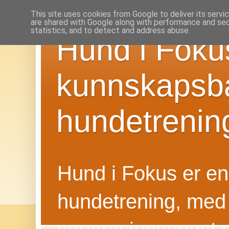
This site uses cookies from Google to deliver its servi
are shared with Google along with performance and secu
statistics, and to detect and address abuse.
Hund i Foku
kunnskapsba
hundetrenin
Hund i Fokus er en f
hundetrening, med 