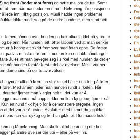
5) og front (hodet mot fører)
og bytte mellom de tre. Samt
dog
 En fot frem når man leder inn i front. Belønning når posisjonen
Dre
for å lede inn i riktig posisjon. Müsli hadde ingen problemer
Dri
 å ikke kikke rundt seg på de andre hundene, men stort sett
dyr
dyr
n. Ta ned hånden over hunden og bak albueleddet på ytterste
dyr
kk og belønn. Når hunden lett løfter labben ved at man senker
En 
om er å hoppe ett skritt fremover med foten oppe. De første
Eva
 gradvis minske støtten til nesten kun en labb-håndtarget.
fak
efalte Jules at man beveger seg i sirkel med hunden da det er
farv
e når hunden forstår første del av øvelsen. Müsli var her
felt
som demohund på del to av øvelsen.
fel
fer
 begynner alltid å lære inn stor sirkel heller enn tett på fører.
Fi
ndt fører. Med armen leder man hunden rundt sirkelen. Når
deretter fjerner man kjegler helt til det kun er 4
fjel
 legger man inn små papp sirkler mellom kjeglene, fjerner så
for
e. Kun en hund fikk hjelp for å demonstrere stegene. Ingen
for
at det var ok å utvide. Avsluttet med firkant da jeg ikke
fos
e mens hun var dyktig og før hun gikk lei. Hun hadde holdt
fos
fra
 inn og få belønning. Man skulle alltid belønning ute hos
fre
egger på andre øvelser der ute – eller på vei inn.
fre