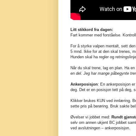
Litt stikkord fra dagen:
Fart kommer med forståelse. Kontroll 
For å styrke valpen mentalt, sett den b
5 mnd. Ikke for at den skal trenes, me
Hunden skal ha regler og retningslinje
Når du skal trene, lag en plan. Ha en
en del. Jeg har mange påbegynte tren
Ankerposisjon
: En ankerposisjon er
deg. Det er en posisjon tett på deg,
Klikker brukes KUN ved innlæring. B
sette pris på berøring. Bruk sakte be
Øvelser vi jobbet med:
Rundt gjens
selv om annen ukjent BC jobbet samti
ved avslutningen – ankerposisjon.