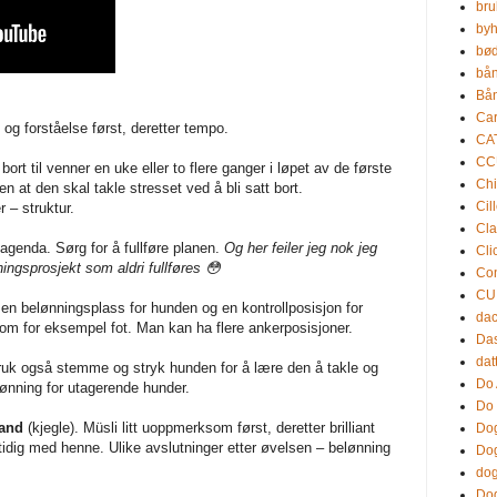
bru
by
bød
bån
Bån
Ca
og forståelse først, deretter tempo.
CA
CC
ort til venner en uke eller to flere ganger i løpet av de første
Chi
n at den skal takle stresset ved å bli satt bort.
Cil
r – struktur.
Cla
 agenda. Sørg for å fullføre planen.
Og her feiler jeg nok jeg
Cli
ingsprosjekt som aldri fullføres 😳
Con
CU
 en belønningsplass for hunden og en kontrollposisjon for
da
 som for eksempel fot. Man kan ha flere ankerposisjoner.
Da
dat
ruk også stemme og stryk hunden for å lære den å takle og
Do 
lønning for utagerende hunder.
Do 
tand
(kjegle). Müsli litt uoppmerksom først, deretter brilliant
Dog
dig med henne. Ulike avslutninger etter øvelsen – belønning
Dog
dog
Dog