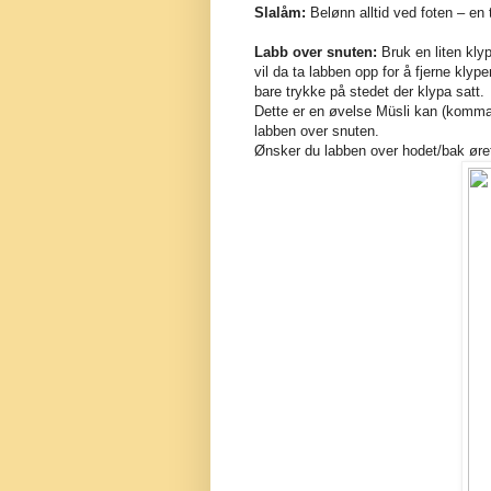
Slalåm:
Belønn alltid ved foten – en 
Labb over snuten:
Bruk en liten kly
vil da ta labben opp for å fjerne klyp
bare trykke på stedet der klypa satt.
Dette er en øvelse Müsli kan (komma
labben over snuten.
Ønsker du labben over hodet/bak øret 