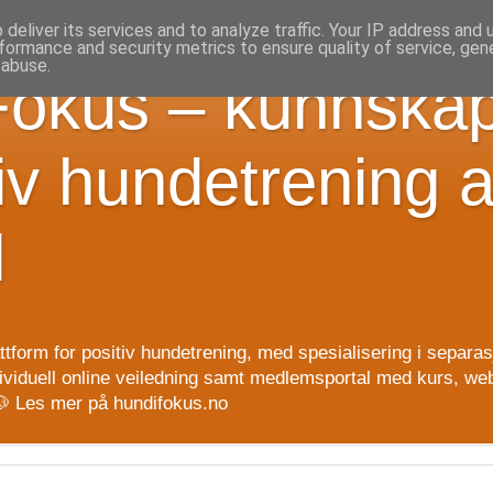
deliver its services and to analyze traffic. Your IP address and
formance and security metrics to ensure quality of service, ge
 abuse.
Fokus – kunnska
iv hundetrening 
d
attform for positiv hundetrening, med spesialisering i separ
ndividuell online veiledning samt medlemsportal med kurs, web
 🐶 Les mer på hundifokus.no