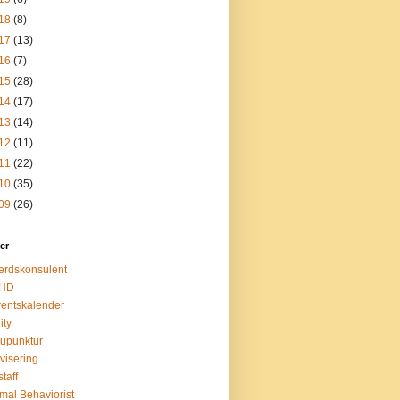
18
(8)
17
(13)
16
(7)
15
(28)
14
(17)
13
(14)
12
(11)
11
(22)
10
(35)
09
(26)
ter
erdskonsulent
HD
entskalender
ity
upunktur
ivisering
taff
mal Behaviorist