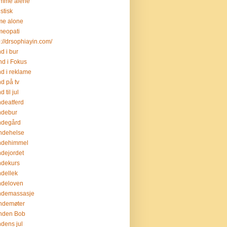
emme alene
istisk
me alone
meopati
p://drsophiayin.com/
d i bur
d i Fokus
d i reklame
d på tv
 til jul
deatferd
ndebur
ndegård
ndehelse
ndehimmel
dejordet
ndekurs
dellek
ndeloven
ndemassasje
ndemøter
nden Bob
dens jul