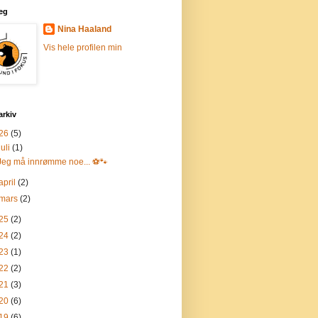
eg
Nina Haaland
Vis hele profilen min
arkiv
26
(5)
juli
(1)
Jeg må innrømme noe... ⚽🐾
april
(2)
mars
(2)
25
(2)
24
(2)
23
(1)
22
(2)
21
(3)
20
(6)
19
(6)