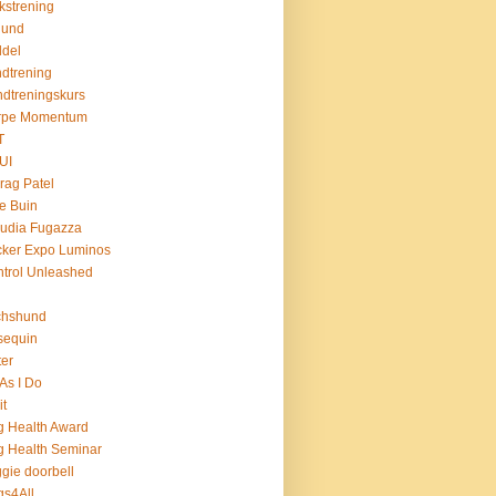
kstrening
hund
del
dtrening
dtreningskurs
rpe Momentum
T
UI
rag Patel
le Buin
udia Fugazza
cker Expo Luminos
trol Unleashed
chshund
sequin
ter
As I Do
it
 Health Award
 Health Seminar
gie doorbell
s4All