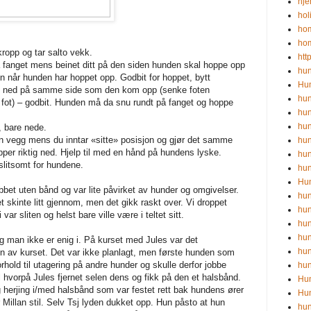
hj
hol
ho
ho
ropp og tar salto vekk.
htt
å fanget mens beinet ditt på den siden hunden skal hoppe opp
hun
on når hunden har hoppet opp. Godbit for hoppet, bytt
Hun
n ned på samme side som den kom opp (senke foten
hun
ot) – godbit. Hunden må da snu rundt på fanget og hoppe
hun
hund
t, bare nede.
n vegg mens du inntar «sitte» posisjon og gjør det samme
hun
er riktig ned. Hjelp til med en hånd på hundens lyske.
hu
slitsomt for hundene.
hu
Hu
bbet uten bånd og var lite påvirket av hunder og omgivelser.
hu
t skinte litt gjennom, men det gikk raskt over. Vi droppet
hun
var sliten og helst bare ville være i teltet sitt.
hu
hun
ing man ikke er enig i. På kurset med Jules var det
hu
n av kurset. Det var ikke planlagt, men første hunden som
rhold til utagering på andre hunder og skulle derfor jobbe
hu
 hvorpå Jules fjernet selen dens og fikk på den et halsbånd.
Hu
g herjing i/med halsbånd som var festet rett bak hundens ører
Hu
 Millan stil. Selv Tsj lyden dukket opp. Hun påsto at hun
hun