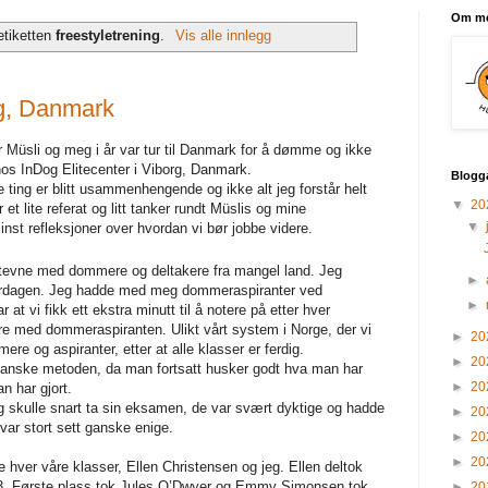
Om m
etiketten
freestyletrening
.
Vis alle innlegg
g, Danmark
r Müsli og meg i år var tur til Danmark for å dømme og ikke
hos InDog Elitecenter i Viborg, Danmark.
Blogg
e ting er blitt usammenhengende og ikke alt jeg forstår helt
▼
20
r et lite referat og litt tanker rundt Müslis og mine
▼
nst refleksjoner over hvordan vi bør jobbe videre.
t stevne med dommere og deltakere fra mangel land. Jeg
►
lørdagen. Jeg hadde med meg dommeraspiranter ved
►
at vi fikk ett ekstra minutt til å notere på etter hver
tere med dommeraspiranten. Ulikt vårt system i Norge, der vi
►
20
e og aspiranter, etter at alle klasser er ferdig.
►
20
 danske metoden, da man fortsatt husker godt hva man har
►
20
n har gjort.
 skulle snart ta sin eksamen, de var svært dyktige og hadde
►
20
var stort sett ganske enige.
►
20
►
20
 hver våre klasser, Ellen Christensen og jeg. Ellen deltok
nr 3. Første plass tok Jules O’Dwyer og Emmy Simonsen tok
►
20