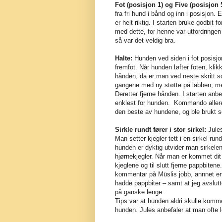
Fot (posisjon 1) og Five (posisjon 
fra fri hund i bånd og inn i posisjon.
er helt riktig. I starten bruke godbit 
med dette, for henne var utfordringen
så var det veldig bra.
Halte:
Hunden ved siden i fot posisjo
fremfot. Når hunden løfter foten, kli
hånden, da er man ved neste skritt s
gangene med ny støtte på labben, men
Deretter fjerne hånden. I starten anb
enklest for hunden. Kommando allered
den beste av hundene, og ble brukt 
Sirkle rundt fører i stor sirkel:
Jules
Man setter kjegler tett i en sirkel ru
hunden er dyktig utvider man sirkelen, 
hjørnekjegler. Når man er kommet dit
kjeglene og til slutt fjerne pappbiten
kommentar på Müslis jobb, annnet enn 
hadde pappbiter – samt at jeg avslutt
på ganske lenge.
Tips var at hunden aldri skulle komme
hunden. Jules anbefaler at man ofte l