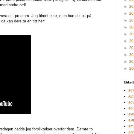
 med andre ord!
►
20
►
20
va sitt program. Jeg filmet ikke, men hun deltok på
►
20
 da kan dere ta en titt her:
►
20
►
20
►
20
►
20
►
20
►
20
►
20
Etiket
adf
AD
adv
agil
akk
akt
ams
redagen hadde jeg forpliktelser overfor dem. Dømte to
Ani