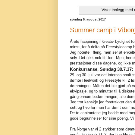
Viser innlegg med 
søndag 6. august 2017
Summer camp i Vibor
Årets happening i Kreativ Lydighet fo
minst, for å delta på Freestylecamp 
Jeg noterte i fleng, men ser at enkelt
selv. Det gikk nok litt fort. Men, her e
prestasjoner disse dagene, og ikke mi
Konkurranse, Søndag 30.7.17:
29. og 30. juli var det internasjonal
dømte Heelwork og Freestyle kl. 2 
dømmingen. Måten det ble gjort på var 
ekvipasje, og to minutter til å disku
går gjennom bedømmingen, alle dommer
Jeg tror kanskje jeg foretrekker den
sett og hvorfor man har dømt som ma
De to aspirantene jeg hadde med meg
gode begrunnelser for sine poeng. Vi 
Fra Norge var vi 2 stykker som dømte
også i Heelwork kl. 2, der hun ble 