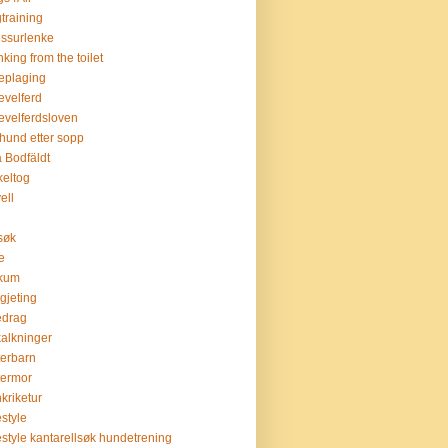
training
ssurlenke
nking from the toilet
eplaging
evelferd
evelferdsloven
hund etter sopp
 Bodfäldt
keltog
ell
tsøk
ie
skum
lgjeting
edrag
kalkninger
terbarn
termor
nkriketur
estyle
estyle kantarellsøk hundetrening