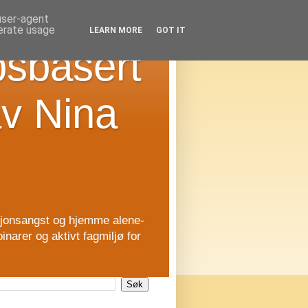
 user-agent
nerate usage
LEARN MORE
GOT IT
psbasert
av Nina
asjonsangst og hjemme alene-
inarer og aktivt fagmiljø for