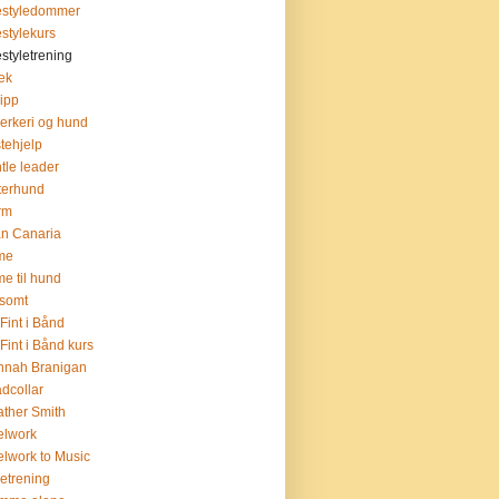
estyledommer
estylekurs
estyletrening
lek
lipp
verkeri og hund
stehjelp
tle leader
terhund
rm
n Canaria
me
me til hund
somt
Fint i Bånd
Fint i Bånd kurs
nnah Branigan
dcollar
ther Smith
elwork
lwork to Music
setrening