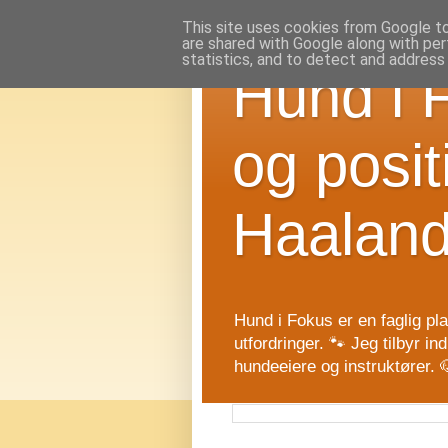
This site uses cookies from Google to 
are shared with Google along with per
statistics, and to detect and address
Hund i 
og posit
Haalan
Hund i Fokus er en faglig pl
utfordringer. 🐾 Jeg tilbyr i
hundeeiere og instruktører.