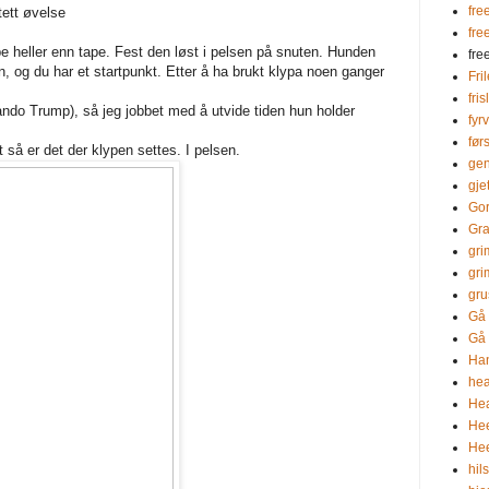
fre
tett øvelse
fre
pe heller enn tape. Fest den løst i pelsen på snuten. Hunden
fre
en, og du har et startpunkt. Etter å ha brukt klypa noen ganger
Fri
fris
ndo Trump), så jeg jobbet med å utvide tiden hun holder
fyr
før
så er det der klypen settes. I pelsen.
gen
gje
Go
Gra
gri
gri
gru
Gå 
Gå 
Ha
hea
Hea
He
Hee
hil