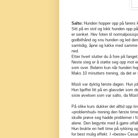
Salto:
Hunden hopper opp på førers k
Sitt på en stol og lokk hunden opp p
er senket. Hev foten til normalposisj
godbithånd og snu hunden og led de
samtidig, åpne og lukke med samme f
ned.
Etter hvert slutter du å fore på fange
Neste steg er å støtte seg opp mot e
som over. Belønn kun når hunden hopp
Maks 10 minutters trening, da det er 
Müsli var dyktig første dagen. Hun jo
Hun bjeffet litt på en glassdør som de
siste øvelsen som var salto, da Müsli 
På slike kurs dukker det alltid opp t
«problemhud» trening den første time
skulle prøve seg hadde problemer i fo
alene. Den begynte med å gjøre utfall
Hun brukte en helt time på rykking o
for best mulig effekt. I «beste» Cesar