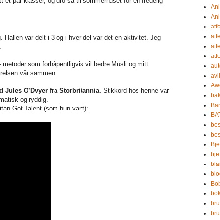
t et par klasser, og dro så til sommerhuset for en fredelig
Ani
Ani
atf
atf
 Hallen var delt i 3 og i hver del var det en aktivitet. Jeg
.
atf
atf
 metoder som forhåpentligvis vil bedre Müsli og mitt
aut
førelsen vår sammen.
avl
Aw
d Jules O’Dvyer fra Storbritannia.
Stikkord hos henne var
bak
matisk og ryddig.
Bar
itan Got Talent (som hun vant):
BA
bes
be
Bje
bje
bla
blo
Bo
bo
bru
br