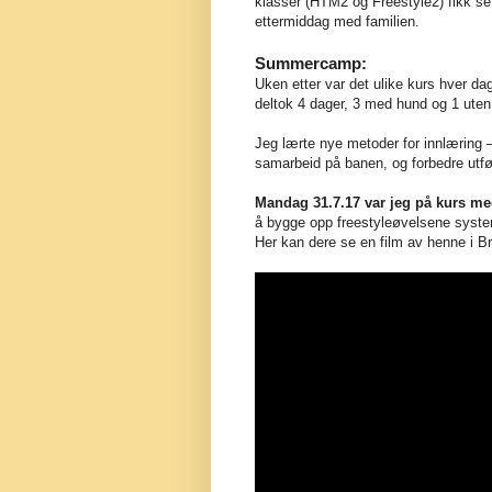
klasser (HTM2 og Freestyle2) fikk set
ettermiddag med familien.
Summercamp:
Uken etter var det ulike kurs hver dag.
deltok 4 dager, 3 med hund og 1 uten
Jeg lærte nye metoder for innlæring –
samarbeid på banen, og forbedre ut
Mandag 31.7.17 var jeg på kurs me
å bygge opp freestyleøvelsene syste
Her kan dere se en film av henne i Br