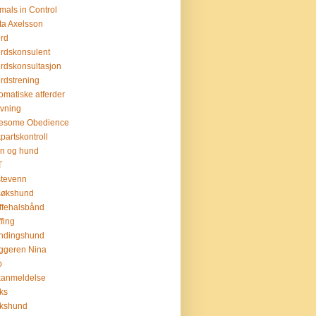
mals in Control
ta Axelsson
erd
erdskonsulent
erdskonsultasjon
erdstrening
omatiske atferder
ivning
esome Obedience
partskontroll
n og hund
T
tevenn
søkshund
ffehalsbånd
ffing
ndingshund
ggeren Nina
b
kanmeldelse
ks
ukshund