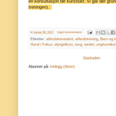
en konsultasjon før kursstart. Vi går der gru
treningen).
kl.
januar 06, 2017
Ingen kommentarer:
Etiketter:
atferdskonsulent
,
atferdstrening
,
Barn og 
Hund i Fokus
,
slyngelkurs
,
sorg
,
søster
,
unghundkur
Startsiden
Abonner på:
Innlegg (Atom)