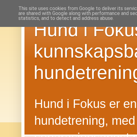
This site uses cookies from Google to deliver its servi
are shared with Google along with performance and secu
statistics, and to detect and address abuse.
Hund i Foku
kunnskapsba
hundetrenin
Hund i Fokus er en f
hundetrening, med 