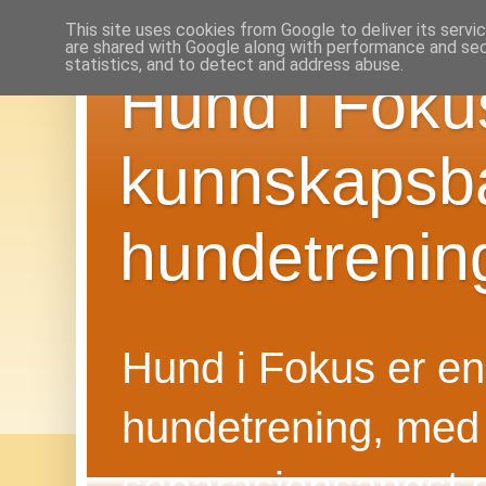
This site uses cookies from Google to deliver its servi
are shared with Google along with performance and secu
statistics, and to detect and address abuse.
Hund i Foku
kunnskapsba
hundetrenin
Hund i Fokus er en f
hundetrening, med 