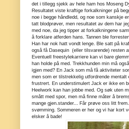
det i tillegg sjekk av hele ham hos Moseng Dyr
Resultatet viste kraftige forkalkninger på beg
noe i begge håndledd, og noe som kanskje er 
tatt blodprøver, men resultatet av dem har je
med noe, da jeg tipper at forkalkningene samt
å forklare atferden hans. Tannen ble forresten
Han har nok hatt vondt lenge. Ble satt på kr
også få Dasequin (eller tilsvarende) resten av
Eventuell freestylekarriere kan vi bare glemm
han holde på med. Trekkhunden min må også a
igjen med? En Jack som må få aktiviteter so
men som er tilstrekkelig utfordrende mentalt og
frustrert. En understimulert Jack er ikke en br
Heelwork kan han jobbe med. Og søk uten my
smått med spor, men må finne måter å brems
mange gjen.stander... Får prøve oss litt frem
svømming. Sommeren er her og vi har kort ve
elsker å bade!