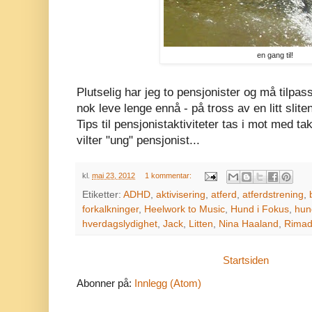
en gang til!
Plutselig har jeg to pensjonister og må tilpas
nok leve lenge ennå - på tross av en litt slite
Tips til pensjonistaktiviteter tas i mot med ta
vilter "ung" pensjonist...
kl.
mai 23, 2012
1 kommentar:
Etiketter:
ADHD
,
aktivisering
,
atferd
,
atferdstrening
,
forkalkninger
,
Heelwork to Music
,
Hund i Fokus
,
hun
hverdagslydighet
,
Jack
,
Litten
,
Nina Haaland
,
Rimad
Startsiden
Abonner på:
Innlegg (Atom)