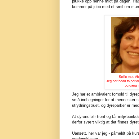
plukke opp henne midt på dagen. Håper
kommer på jobb med et smil om munn
Selfie med Abb
Jeg har bodd to perio
og gang n
Jeg har et ambivalent forhold til dyre
små innhegninger for at mennesker sk
utrydningstruet, og dyreparker er med
At dyrene blir trent og får miljøberike
derfor svært viktig at det finnes dyre
Uansett, her var jeg - påmeldt på ku
verdensklasse.