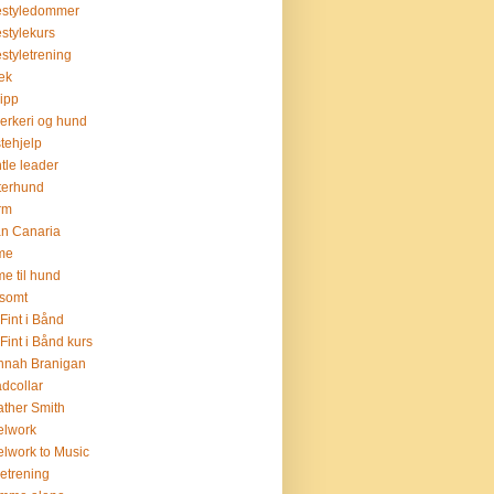
estyledommer
estylekurs
estyletrening
lek
lipp
verkeri og hund
stehjelp
tle leader
terhund
rm
n Canaria
me
me til hund
somt
Fint i Bånd
Fint i Bånd kurs
nnah Branigan
dcollar
ther Smith
elwork
lwork to Music
setrening