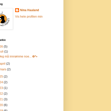
eg
Nina Haaland
Vis hele profilen min
arkiv
26
(5)
juli
(1)
Jeg må innrømme noe... ⚽🐾
april
(2)
mars
(2)
25
(2)
24
(2)
23
(1)
22
(2)
21
(3)
20
(6)
19
(6)