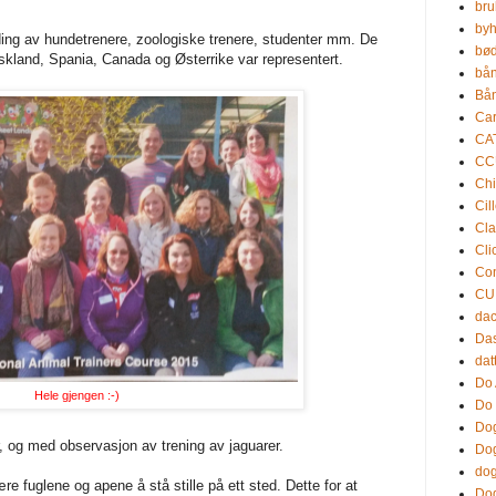
bru
by
ing av hundetrenere, zoologiske trenere, studenter mm. De
bød
kland, Spania, Canada og Østerrike var representert.
bån
Bån
Ca
CA
CC
Chi
Cil
Cla
Cli
Con
CU
da
Da
dat
Do 
Hele gjengen :-)
Do 
Dog
, og med observasjon av trening av jaguarer.
Dog
dog
e fuglene og apene å stå stille på ett sted. Dette for at
Dog