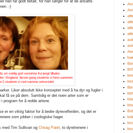
 han får godt betalt, for han sørger for at de ansatte
Ani
en :-)
Ani
atf
atf
atf
atf
aut
avl
Aw
bak
Bar
BA
i, en veldig god venninne fra langt tilbake.
bes
der i England, første gang studerte vi hest sammen
be
r.2 studerte vi ved samme universitet.
Bje
parker. Liker absolutt ikke konseptet med å ha dyr og fugler i
bje
al få se på dem. Samtidig er det noen arter som er
bla
 i program for å redde artene.
blo
Bo
lse er en viktig faktor for å bedre dyrevelferden, og det er
trenere som jobber i zoologiske hager.
bo
bru
rs med Tim Sullivan og
Chirag Patel
, to dyretrenere i
br