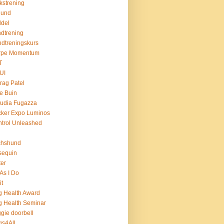
kstrening
hund
del
dtrening
dtreningskurs
rpe Momentum
T
UI
rag Patel
le Buin
udia Fugazza
cker Expo Luminos
trol Unleashed
chshund
sequin
ter
As I Do
it
 Health Award
 Health Seminar
gie doorbell
s4All