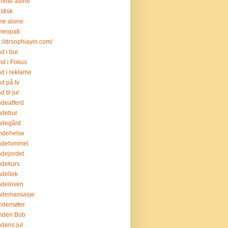
emme alene
istisk
me alone
meopati
p://drsophiayin.com/
d i bur
d i Fokus
d i reklame
d på tv
 til jul
deatferd
ndebur
ndegård
ndehelse
ndehimmel
dejordet
ndekurs
dellek
ndeloven
ndemassasje
ndemøter
nden Bob
dens jul