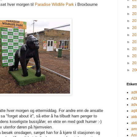
set hver morgen til
Paradise Wildlife Park
i Broxbourne
►
20
►
20
►
20
►
20
►
20
►
20
►
20
►
20
►
20
►
20
Etiket
adf
AD
adv
atte hver morgen og ettermiddag. For andre enn de ansatte
agil
a "forget about it", så etter å ha tilbudt ham penger to
akk
rdens koseligste bussjåfør, en ekte en med godt humør :-)
akt
v utenfor døren på hjemveien.
ams
besøk onsdagen, sørget han for å kjøre til stasjonen og
Ani