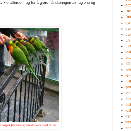
ikle atferden, og for å gjøre håndteringen av fuglene og
dog
Dre
Dri
dyr
dyr
dyr
En 
Eva
fak
farv
felt
fel
fer
Fi
fjel
for
for
fos
fos
fra
fre
te fugler (lorikeets) forsterkes med druer.
fre