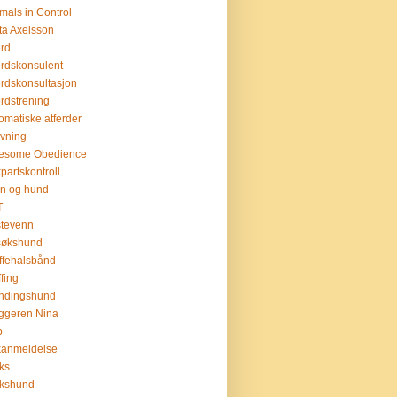
mals in Control
ta Axelsson
erd
erdskonsulent
erdskonsultasjon
erdstrening
omatiske atferder
ivning
esome Obedience
partskontroll
n og hund
T
tevenn
søkshund
ffehalsbånd
ffing
ndingshund
ggeren Nina
b
kanmeldelse
ks
ukshund