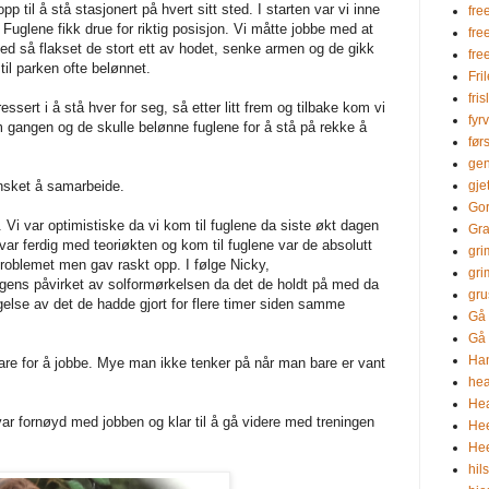
 til å stå stasjonert på hvert sitt sted. I starten var vi inne
fre
 Fuglene fikk drue for riktig posisjon. Vi måtte jobbe med at
fre
ed så flakset de stort ett av hodet, senke armen og de gikk
fre
il parken ofte belønnet.
Fri
fris
essert i å stå hver for seg, så etter litt frem og tilbake kom vi
fyr
om gangen og de skulle belønne fuglene for å stå på rekke å
før
gen
ønsket å samarbeide.
gje
Go
Vi var optimistiske da vi kom til fuglene da siste økt dagen
Gra
 var ferdig med teoriøkten og kom til fuglene var de absolutt
gri
problemet men gav raskt opp. I følge Nicky,
gri
igens påvirket av solformørkelsen da det de holdt på med da
gru
gelse av det de hadde gjort for flere timer siden samme
Gå 
Gå 
Ha
re for å jobbe. Mye man ikke tenker på når man bare er vant
hea
Hea
ar fornøyd med jobben og klar til å gå videre med treningen
He
Hee
hil