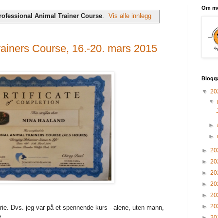
Om m
rofessional Animal Trainer Course
.
Vis alle innlegg
rainers Course, 16.-20. mars 2015
Blogg
▼
20
▼
►
►
►
20
►
20
►
20
►
20
►
20
►
20
rie. Dvs. jeg var på et spennende kurs - alene, uten mann,
e.
►
20