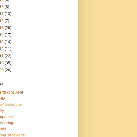
18
(8)
17
(13)
16
(7)
15
(28)
14
(17)
13
(14)
12
(11)
11
(22)
10
(35)
09
(26)
ter
erdskonsulent
HD
entskalender
ity
upunktur
ivisering
taff
mal Behaviorist