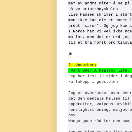
mer av andre måter å se på 
på veterinærhøyskolen.
Lise Hansen skriver i start
man ikke kan eie et annet l
ordet "carer". Og jeg kan 
I Norge har vi vel ikke noe
matfar, men det er ord jeg 
til et bra norsk ord tilsva
🎄
2. desember:
"Part One: A healthy life. 
Jeg har lest 10 sider i dag
kaffekopp i godstolen.
Jeg er overrasket over hvor
det den mentale helsen til 
oppdretter, valpens utvikli
renslightstrening, miljøtre
osv.
Mange gode råd for den som 