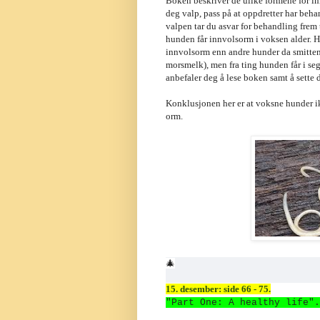
Boken beskriver de ulike formene for in
deg valp, pass på at oppdretter har beha
valpen tar du asvar for behandling frem ti
hunden får innvolsorm i voksen alder. Hu
innvolsorm enn andre hunder da smitten i
morsmelk), men fra ting hunden får i seg .
anbefaler deg å lese boken samt å sette d
Konklusjonen her er at voksne hunder ik
orm.
🎄
15. desember: side 66 - 75.
"Part One: A healthy life".