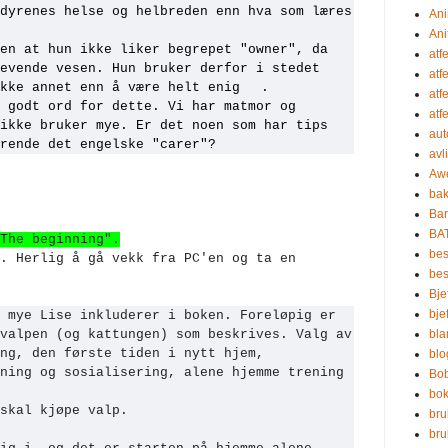
dyrenes helse og helbreden enn hva som læres
Ani
Ani
en at hun ikke liker begrepet "owner", da
atf
evende vesen. Hun bruker derfor i stedet
atf
ikke annet enn å være helt enig
.
atf
 godt ord for dette. Vi har matmor og
atf
ikke bruker mye. Er det noen som har tips
aut
rende det engelske "carer"?
avl
Aw
bak
Bar
BA
The beginning".
bes
. Herlig å gå vekk fra PC'en og ta en
be
Bje
bje
 mye Lise inkluderer i boken. Foreløpig er
valpen (og kattungen) som beskrives. Valg av
bla
ng, den første tiden i nytt hjem,
blo
ning og sosialisering, alene hjemme trening
Bo
bo
skal kjøpe valp.
bru
br