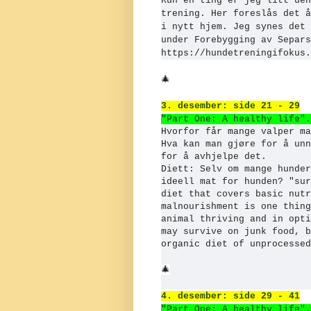
Kun en ting er jeg litt uen
trening. Her foreslås det å
i nytt hjem. Jeg synes det 
under Forebygging av Separ
https://hundetreningifokus.
🎄
3. desember: side 21 - 29
"Part One: A healthy life".
Hvorfor får mange valper ma
Hva kan man gjøre for å unn
for å avhjelpe det.
Diett: Selv om mange hunder
ideell mat for hunden? "sur
diet that covers basic nutr
malnourishment is one thing
animal thriving and in opti
may survive on junk food, b
organic diet of unprocesse
🎄
4. desember: side 29 - 41
"Part One: A healthy life".