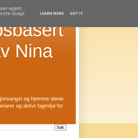
 user-agent
nerate usage
LEARN MORE
GOT IT
psbasert
av Nina
asjonsangst og hjemme alene-
inarer og aktivt fagmiljø for