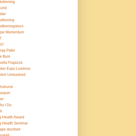
kstrening
hund
del
dtrening
dtreningskurs
rpe Momentum
T
UI
rag Patel
le Buin
udia Fugazza
cker Expo Luminos
trol Unleashed
chshund
sequin
ter
As I Do
it
 Health Award
 Health Seminar
gie doorbell
s4All