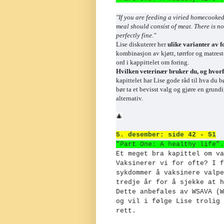
"If you are feeding a viried homecooked 
meal should consist of meat. There is no
perfectly fine."
Lise diskuterer her
ulike varianter av f
kombinasjon av kjøtt, tørrfor og matrest
ord i kappittelet om foring.
Hvilken veterinær bruker du, og hvor
kapittelet har Lise gode råd til hva du 
bør ta et bevisst valg og gjøre en grund
alternativ.
🎄
5. desember: side 42 - 51
"Part One: A healthy life".
Et meget bra kapittel om va
Vaksinerer vi for ofte? I f
sykdommer å vaksinere valpe
tredje år for å sjekke at h
Dette anbefales av WSAVA (W
og vil i følge Lise trolig 
rett.