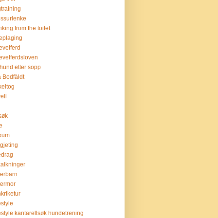
training
ssurlenke
nking from the toilet
eplaging
evelferd
evelferdsloven
hund etter sopp
 Bodfäldt
keltog
ell
tsøk
ie
skum
lgjeting
edrag
kalkninger
terbarn
termor
nkriketur
estyle
estyle kantarellsøk hundetrening