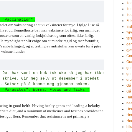
fre
fre
fre
 "Vaccination".
Fri
telet om vaksinering er at vi vaksinerer for mye. I følge Lise så
fris
t livet ut. Kennelhoste bør man vaksinere for årlig, om man i det
fyr
oste er som en vanlig forkjølelse, og som oftest ikke farlig.
før
ale myndigheter blir enige om et mindre regid og mer fornuftig
gen
nbefalinger), og at testing av antistoffer kan overta for å pøse
gje
 voksne hunder.
Go
Gra
gri
Det har vært en hektisk uke så jeg har ikke
gri
 skrive. Gir meg selv ut desember i stedet
gru
. Satser på å komme meg gjennom boken.
Gå 
 "Parasites", Worms, Fleas and Ticks."
Gå 
Ha
hea
 being in good helth. Having healty genes and leading a helathy
Hea
opriate diet, and a minimum of medicines and toxines provides the
He
est gut flora. Remember that resistance is not primarly a
Hee
hil