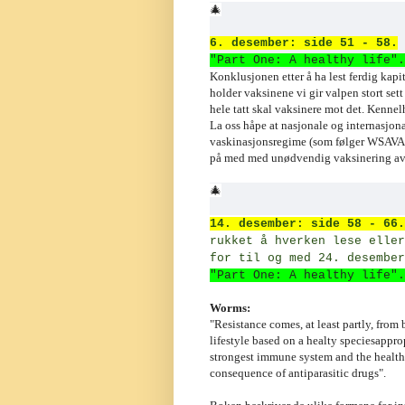
🎄
6. desember: side 51 - 58.
"Part One: A healthy life".
Konklusjonen etter å ha lest ferdig kapit
holder vaksinene vi gir valpen stort set
hele tatt skal vaksinere mot det. Kennelh
La oss håpe at nasjonale og internasjon
vaskinasjonsregime (som følger WSAVA's a
på med med unødvendig vaksinering av
🎄
14. desember: side 58 - 66.
rukket å hverken lese eller
for til og med 24. desember
"Part One: A healthy life".
Worms:
"Resistance comes, at least partly, from
lifestyle based on a healty speciesappr
strongest immune system and the healthi
consequence of antiparasitic drugs".