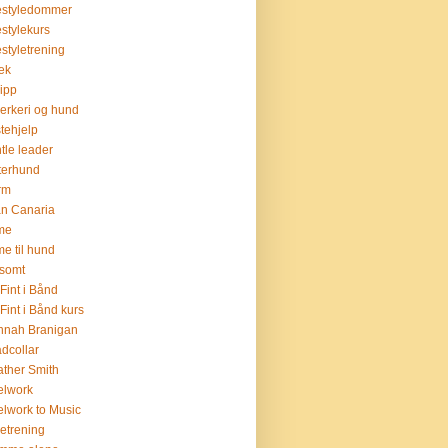
estyledommer
estylekurs
estyletrening
lek
lipp
verkeri og hund
stehjelp
tle leader
terhund
rm
n Canaria
me
me til hund
somt
Fint i Bånd
Fint i Bånd kurs
nnah Branigan
dcollar
ther Smith
elwork
lwork to Music
setrening