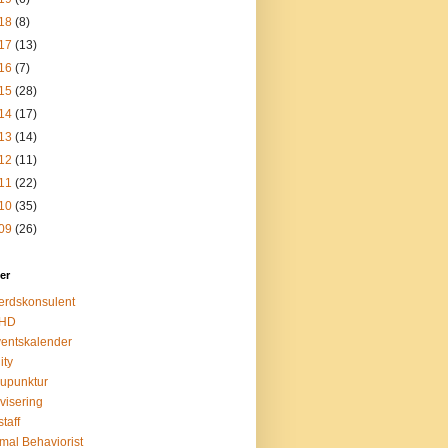
18
(8)
17
(13)
16
(7)
15
(28)
14
(17)
13
(14)
12
(11)
11
(22)
10
(35)
09
(26)
ter
erdskonsulent
HD
entskalender
ity
upunktur
ivisering
taff
mal Behaviorist