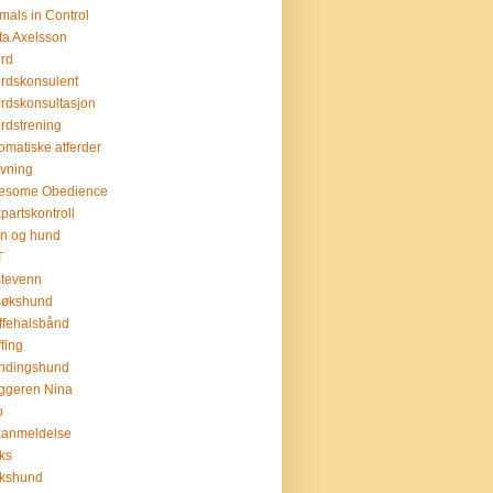
mals in Control
ta Axelsson
erd
erdskonsulent
erdskonsultasjon
erdstrening
omatiske atferder
ivning
esome Obedience
partskontroll
n og hund
T
tevenn
søkshund
ffehalsbånd
ffing
ndingshund
ggeren Nina
b
kanmeldelse
ks
ukshund