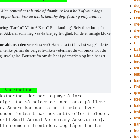
dog
diet, remember this rule of thumb: At least half of your dogs
Dre
 upper limit. For an adult, healthy dog, feeding only meat is
Dri
dyr
oring
. Tørrfor? Våtfor? Kjøtt? En blanding? Selv forer hun på en
dyr
er. Akkurat som meg - så da ble jeg litt glad, for de er mange kloke
dyr
En 
for akkurat den veterinæren?
Har du tatt et bevisst valg? I dette
Eva
bør tenke på når du velger hvilken veterinær du vil bruke. For du
ig utvelgelse. Bortsett fra om du bor i ødemarken og kun har ett
fak
farv
felt
fel
fer
Fi
 "Vaccination".
fjel
ksinering. Her har jeg mye å lære.
for
ølge Lise så holder det med tanke på flere
for
n. Senere kan man ta en titertest hvert
fos
unden fortsatt har nok antistoffer i blodet.
fos
orld Small Animal Veterinary Association),
fra
bli normen i fremtiden. Jeg håper hun har
fre
fre