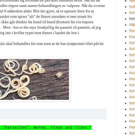
nvollsormer og hvordan de påvikrer hundens helse. Når du får
hj
ndlet tispen samt startet behandlingen av valpene. Når du overtar
hol
l 6 måneders alder. Blir det gjort, så er sjansen liten for at
ho
nder som spiser "alt" de finner utendørs er mer utsatt for
ho
kke går direkte fra hund til hund (bortsett fra via tispens
htt
 Men - her er det mye forskjellig fra parasitt til parasitt, så jeg
hun
eg inn i hvilke typer som finnes i landet du bor i.
Hun
hun
ke skal behandles for orm uten at de har symptomer eller påvist
hun
hund
hun
hu
hu
Hu
hu
hun
hu
hun
hu
hu
Hu
Hu
 "Parasites", Worms, Fleas and Ticks."
hun