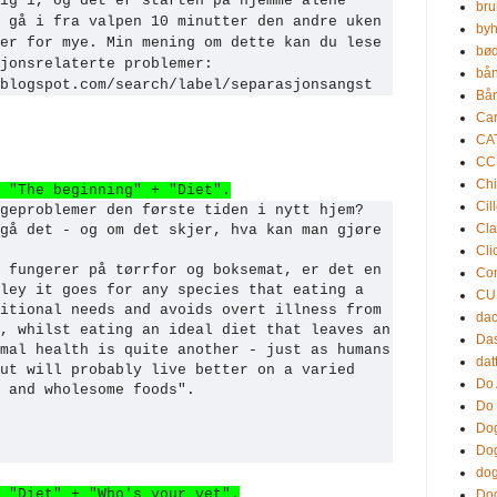
ig i, og det er starten på hjemme alene
bru
 gå i fra valpen 10 minutter den andre uken
by
er for mye. Min mening om dette kan du lese
bød
sjonsrelaterte problemer:
bån
blogspot.com/search/label/separasjonsangst
Bån
Ca
CA
CC
Chi
 "The beginning" + "Diet".
Cil
geproblemer den første tiden i nytt hjem?
Cla
gå det - og om det skjer, hva kan man gjøre
Cli
 fungerer på tørrfor og boksemat, er det en
Con
ley it goes for any species that eating a
CU
itional needs and avoids overt illness from
da
, whilst eating an ideal diet that leaves an
Da
mal health is quite another - just as humans
dat
ut will probably live better on a varied
Do 
d and wholesome foods".
Do 
Dog
Dog
dog
 "Diet" + "Who's your vet".
Dog