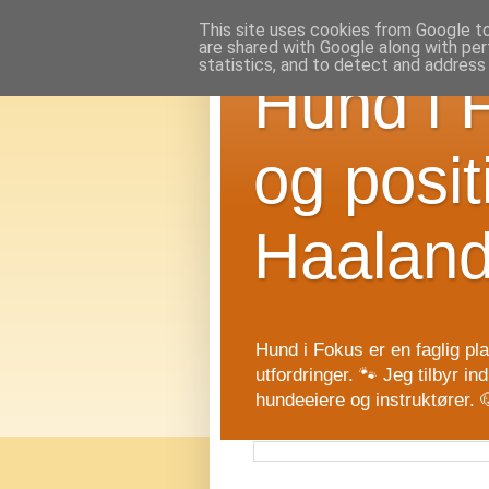
This site uses cookies from Google to 
are shared with Google along with per
statistics, and to detect and address
Hund i 
og posit
Haalan
Hund i Fokus er en faglig pl
utfordringer. 🐾 Jeg tilbyr i
hundeeiere og instruktører.