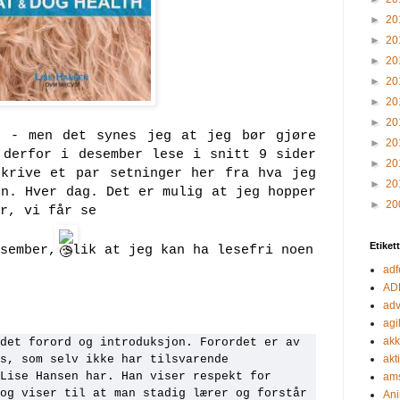
►
20
►
20
►
20
►
20
►
20
►
20
n - men det synes jeg at jeg bør gjøre
►
20
 derfor i desember lese i snitt 9 sider
►
20
krive et par setninger her fra hva jeg
►
20
en. Hver dag. Det er mulig at jeg hopper
►
20
er, vi får se
Etiket
sember, slik at jeg kan ha lesefri noen
adf
AD
adv
agil
akk
det forord og introduksjon. Forordet er av
s, som selv ikke har tilsvarende
akt
Lise Hansen har. Han viser respekt for
ams
og viser til at man stadig lærer og forstår
Ani