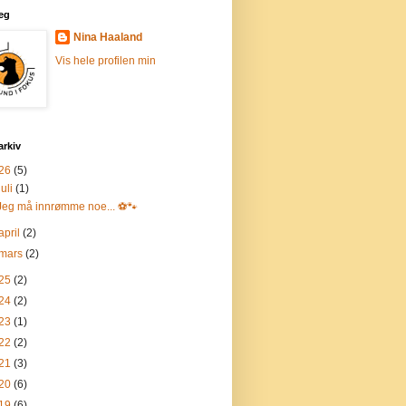
eg
Nina Haaland
Vis hele profilen min
arkiv
26
(5)
juli
(1)
Jeg må innrømme noe... ⚽🐾
april
(2)
mars
(2)
25
(2)
24
(2)
23
(1)
22
(2)
21
(3)
20
(6)
19
(6)