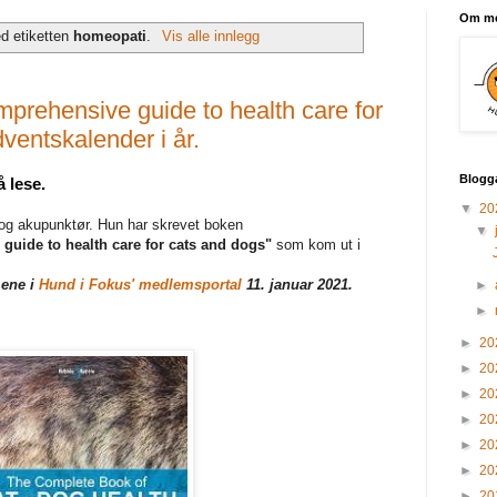
Om m
ed etiketten
homeopati
.
Vis alle innlegg
prehensive guide to health care for
ventskalender i år.
Blogg
 lese.
▼
20
og akupunktør. Hun har skrevet boken
▼
guide to health care for cats and dogs"
som kom ut i
mene i
Hund i Fokus' medlemsportal
11. januar 2021.
►
►
►
20
►
20
►
20
►
20
►
20
►
20
►
20