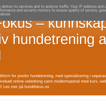
deliver its services and to analyze traffic. Your IP address and
formance and security metrics to ensure quality of service, ge
 abuse.
Fokus – kunnska
iv hundetrening 
d
attform for positiv hundetrening, med spesialisering i separ
ndividuell online veiledning samt medlemsportal med kurs, web
 🐶 Les mer på hundifokus.no