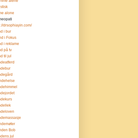
emme alene
istisk
me alone
meopati
p://drsophiayin.com/
d i bur
d i Fokus
d i reklame
d på tv
 til jul
deatferd
ndebur
ndegård
ndehelse
ndehimmel
dejordet
ndekurs
dellek
ndeloven
ndemassasje
ndemøter
nden Bob
dens jul