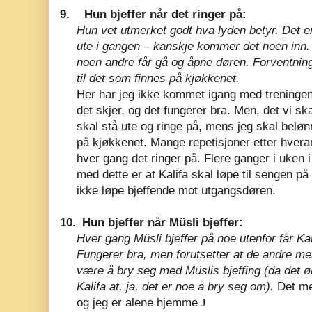
9.
Hun bjeffer når det ringer på:
Hun vet utmerket godt hva lyden betyr. Det er 
ute i gangen – kanskje kommer det noen inn
noen andre får gå og åpne døren. Forventnin
til det som finnes på kjøkkenet.
Her har jeg ikke kommet igang med treningen 
det skjer, og det fungerer bra. Men, det vi sk
skal stå ute og ringe på, mens jeg skal belø
på kjøkkenet. Mange repetisjoner etter hver
hver gang det ringer på. Flere ganger i uken 
med dette er at Kalifa skal løpe til sengen på
ikke løpe bjeffende mot utgangsdøren.
10.
Hun bjeffer når Müsli bjeffer:
Hver gang Müsli bjeffer på noe utenfor får Kal
Fungerer bra, men forutsetter at de andre me
være å bry seg med Müslis bjeffing (da det øk
Kalifa at, ja, det er noe å bry seg om).
Det me
og jeg er alene hjemme
J