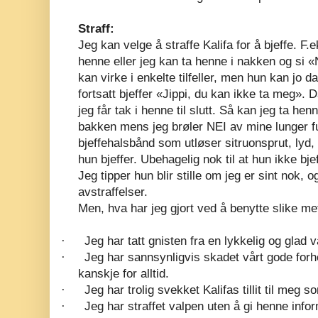
Straff:
Jeg kan velge å straffe Kalifa for å bjeffe. F
henne eller jeg kan ta henne i nakken og si «
kan virke i enkelte tilfeller, men hun kan jo
fortsatt bjeffer «Jippi, du kan ikke ta meg». 
jeg får tak i henne til slutt. Så kan jeg ta he
bakken mens jeg brøler NEI av mine lunger fu
bjeffehalsbånd som utløser sitruonsprut, lyd,
hun bjeffer. Ubehagelig nok til at hun ikke bjef
Jeg tipper hun blir stille om jeg er sint nok,
avstraffelser.
Men, hva har jeg gjort ved å benytte slike m
·
Jeg har tatt gnisten fra en lykkelig og glad v
·
Jeg har sannsynligvis skadet vårt gode forho
kanskje for alltid.
·
Jeg har trolig svekket Kalifas tillit til meg 
·
Jeg har straffet valpen uten å gi henne info