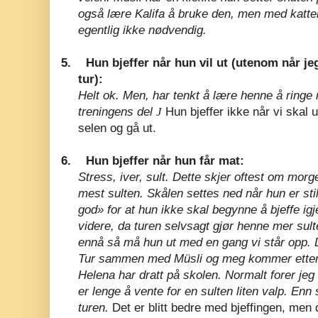
også lære Kalifa å bruke den, men med katte
egentlig ikke nødvendig.
5.
Hun bjeffer når hun vil ut (utenom når je
tur):
Helt ok. Men, har tenkt å lære henne å ringe
treningens del
J
Hun bjeffer ikke når vi skal u
selen og gå ut.
6.
Hun bjeffer når hun får mat:
Stress, iver, sult. Dette skjer oftest om morge
mest sulten. Skålen settes ned når hun er stil
god» for at hun ikke skal begynne å bjeffe igje
videre, da turen selvsagt gjør henne mer sult
ennå så må hun ut med en gang vi står opp. De
Tur sammen med Müsli og meg kommer etter a
Helena har dratt på skolen. Normalt forer jeg
er lenge å vente for en sulten liten valp. Enn
turen.
Det er blitt bedre med bjeffingen, men 