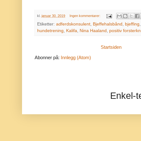
kl.
januar 30, 2019
Ingen kommentarer:
Etiketter:
adferdskonsulent
,
Bjeffehalsbånd
,
bjeffing
hundetrening
,
Kalifa
,
Nina Haaland
,
positiv forsterk
Startsiden
Abonner på:
Innlegg (Atom)
Enkel-