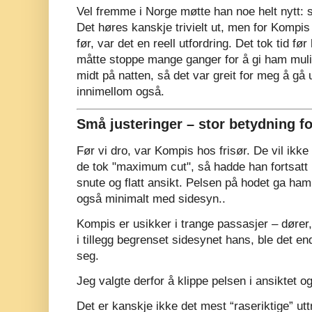
Vel fremme i Norge møtte han noe helt nytt: 
Det høres kanskje trivielt ut, men for Kompi
før, var det en reell utfordring. Det tok tid fø
måtte stoppe mange ganger for å gi ham muli
midt på natten, så det var greit for meg å gå u
innimellom også.
Små justeringer – stor betydning f
Før vi dro, var Kompis hos frisør. De vil ikk
de tok "maximum cut", så hadde han fortsatt
snute og flatt ansikt. Pelsen på hodet ga ham
også minimalt med sidesyn..
Kompis er usikker i trange passasjer – dører,
i tillegg begrenset sidesynet hans, ble det en
seg.
Jeg valgte derfor å klippe pelsen i ansiktet o
Det er kanskje ikke det mest “raseriktige” ut