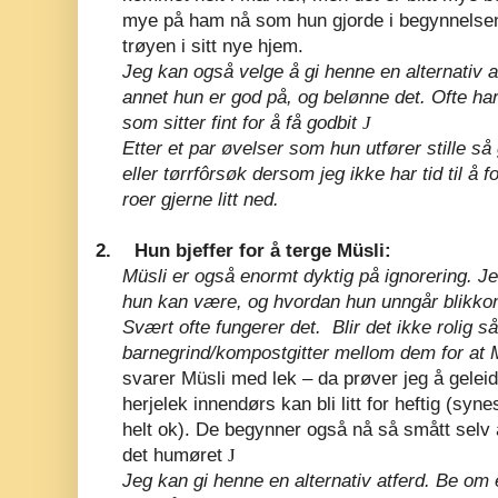
mye på ham nå som hun gjorde i begynnelsen, 
trøyen i sitt nye hjem.
Jeg kan også velge å gi henne en alternativ a
annet hun er god på, og belønne det. Ofte har
som sitter fint for å få godbit
J
Etter et par øvelser som hun utfører stille så g
eller tørrfôrsøk dersom jeg ikke har tid til å f
roer gjerne litt ned.
2.
Hun bjeffer for å terge Müsli:
Müsli er også enormt dyktig på ignorering. Je
hun kan være, og hvordan hun unngår blikkont
Svært ofte fungerer det.
Blir det ikke rolig s
barnegrind/kompostgitter mellom dem for at Mü
svarer Müsli med lek – da prøver jeg å gelei
herjelek innendørs kan bli litt for heftig (sy
helt ok). De begynner også nå så smått selv å
det humøret
J
Jeg kan gi henne en alternativ atferd. Be om 