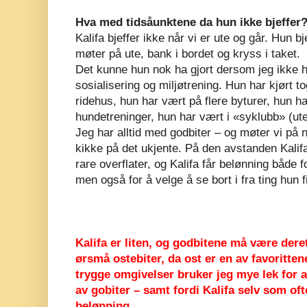
Hva med tidsåunktene da hun ikke bjeffer
Kalifa bjeffer ikke når vi er ute og går. Hun bj
møter på ute, bank i bordet og kryss i taket.
Det kunne hun nok ha gjort dersom jeg ikke
sosialisering og miljøtrening. Hun har kjørt t
ridehus, hun har vært på flere byturer, hun 
hundetreninger, hun har vært i «syklubb» (ut
Jeg har alltid med godbiter – og møter vi på ny
kikke på det ukjente. På den avstanden Kalifa
rare overflater, og Kalifa får belønning både fo
men også for å velge å se bort i fra ting hun
Kalifa er liten, og godbitene må være dere
ørsmå ostebiter, da ost er en av favorittene
trygge omgivelser bruker jeg mye lek for at
av gobiter – samt fordi Kalifa selv som of
belønning.