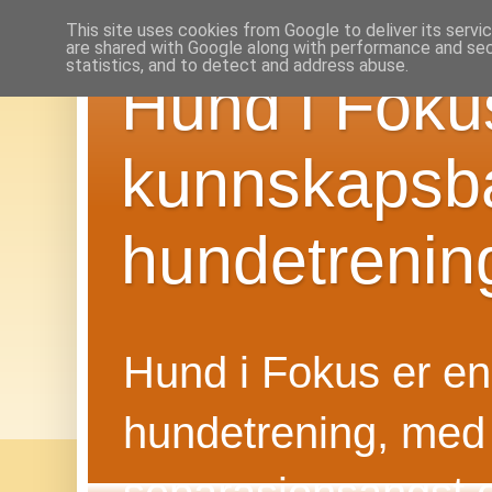
This site uses cookies from Google to deliver its servi
are shared with Google along with performance and secu
statistics, and to detect and address abuse.
Hund i Foku
kunnskapsba
hundetrenin
Hund i Fokus er en f
hundetrening, med 