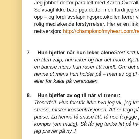
Jeg jobber derfor parallelt med Karen Overall
Selvsagt ikke bare pga dette, men fordi jeg se
opp – og fordi avslapningsprotokollen lærer 
rolig med økende forstyrrelser. Her er en link 
nettversjon:
http://championofmyheart.com/rel
7.
Hun bjeffer når hun leker alene
Stort sett 
en liten valp, hun leker og har det moro. Kjeft
en bamse mens hun raser litt rundt. Om det er
henne ut mens hun holder på – men av og til er 
eller for kaldt på verandaen.
8.
Hun bjeffer av og til når vi trener:
Trenerfeil. Hun forstår ikke hva jeg vil, jeg k
stress, mister konsentrasjonen. Alt er tegn på
pause. La henne få snuse litt, få noe å tygge
kompis (om mulig). Så får jeg tenke litt på h
jeg prøver på ny
J