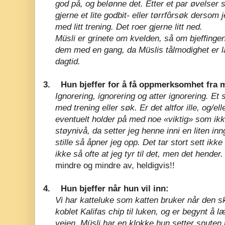
god på, og belønne det. Etter et par øvelser s
gjerne et lite godbit- eller tørrfôrsøk dersom je
med litt trening. Det roer gjerne litt ned.
Müsli er grinete om kvelden, så om bjeffingen 
dem med en gang, da Müslis tålmodighet er l
dagtid.
3.
Hun bjeffer for å få oppmerksomhet fra 
Ignorering, ignorering og atter ignorering. Et
med trening eller søk. Er det altfor ille, og/el
eventuelt holder på med noe «viktig» som ik
støynivå, da setter jeg henne inni en liten in
stille så åpner jeg opp. Det tar stort sett ikke
ikke så ofte at jeg tyr til det, men det hender
mindre og mindre av, heldigvis!!
4.
Hun bjeffer når hun vil inn:
Vi har katteluke som katten bruker når den sk
koblet Kalifas chip til luken, og er begynt å l
veien. Müsli har en klokke hun setter snuten 