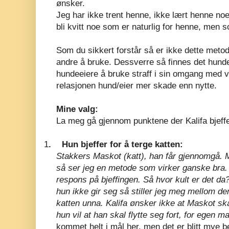
ønsker.
Jeg har ikke trent henne, ikke lært henne noe
bli kvitt noe som er naturlig for henne, men s
Som du sikkert forstår så er ikke dette metode
andre å bruke. Dessverre så finnes det hunde
hundeeiere å bruke straff i sin omgang med v
relasjonen hund/eier mer skade enn nytte.
Mine valg:
La meg gå gjennom punktene der Kalifa bjeffe
1
.
Hun bjeffer for å terge katten:
Stakkers Maskot (katt), han får gjennomgå.
så ser jeg en metode som virker ganske bra. 
respons på bjeffingen. Så hvor kult er det da
hun ikke gir seg så stiller jeg meg mellom d
katten unna. Kalifa ønsker ikke at Maskot ska
hun vil at han skal flytte seg fort, for egen m
kommet helt i mål her, men det er blitt mye be