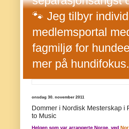
separasjonsangst o
🐾 Jeg tilbyr indivi
medlemsportal med 
fagmiljø for hundee
mer på hundifokus
onsdag 30. november 2011
Dommer i Nordisk Mesterskap i 
to Music
Helgen som var arrangerte Norge, ved
Nor