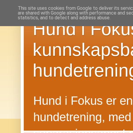
This site uses cookies from Google to deliver its servi
are shared with Google along with performance and secu
statistics, and to detect and address abuse.
Hund i Foku
kunnskapsba
hundetrenin
Hund i Fokus er en f
hundetrening, med 